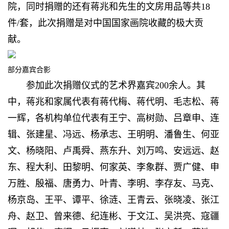
院，同时捐赠的还有蒋兆和先生的文房用品等共18
件/套，此次捐赠是对中国国家画院收藏的极大贡
献。
部分嘉宾合影
参加此次捐赠仪式的艺术界嘉宾200余人。其
中，蒋兆和家属代表有蒋代梅、蒋代明、毛志松、蒋
一辉，各机构单位代表有王宁、高树勋、吕章申、连
辑、张建星、冯远、杨承志、王明明、潘鲁生、何亚
文、杨晓阳、卢禹舜、燕东升、刘万鸣、安远远、赵
东、程大利、田黎明、何家英、李象群、贾广健、申
万胜、殷福、唐勇力、叶青、李明、李存友、马克、
杨京岛、王平、谭平、徐涟、王青云、张晓凌、张江
舟、赵卫、曾来德、纪连彬、于文江、吴洪亮、寇疆