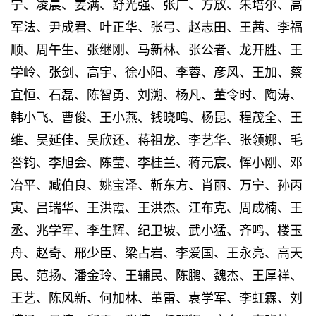
宁、凌晨、姜满、舒光强、张广、方放、朱培尔、高
军法、尹成君、叶正华、张弓、赵志田、王茜、李福
顺、周午生、张继刚、马新林、张公者、龙开胜、王
学岭、张剑、高宇、徐小阳、李蓉、彦风、王加、蔡
宜恒、石磊、陈智勇、刘溯、杨凡、董令时、陶涛、
韩小飞、曹俊、王小燕、钱晓鸣、杨昆、程茂全、王
维、吴延佳、吴欣还、蒋祖龙、李艺华、张领娜、毛
誉钧、李旭会、陈莹、李桂兰、蒋元宸、恽小刚、邓
冶平、臧伯良、姚宝泽、靳东方、肖丽、万宁、孙丙
寅、吕瑞华、王洪霞、王洪杰、江布克、周成楠、王
丞、兆学军、李生辉、纪卫坡、武小猛、齐鸣、楼玉
舟、赵奇、邢少臣、梁占岩、李爱国、王永亮、高天
民、范扬、潘金玲、王辅民、陈鹏、魏杰、王厚祥、
王艺、陈风新、何加林、董雷、袁学军、李虹霖、刘