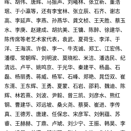
晖、胡伟、唐辉、马振声、刘曦林、张立新、董浩
珉、于小瀛等，还有李宝林、张立辰、石齐、谢志
高、李延声、李燕、孙燕华、龚文桢、王天胜、蔡玉
水、李庚、赵建成、胡抗美、王镛、陈醉、徐建华、
陈传席等老艺术家代表，袁武、夏荷生、李洋、于
洋、王海滨、许俊、李一、牛克诚、郑工、江宏伟、
潘缨、常朝晖、刘明波、莫晓松、米洁、潘选民、纪
清远、卢平、姚鸣京、于光华、秦建平、杨晶、石
磊、杨丽勇、蒋威、杨军、石峰、郑艳、晁岱双、崔
东湑、王东辉、王勇、夏蒙、石岩、邵莉、魏迪、陈
辉、林若熹、刘波、尹毅、曾三凯、刘彦水、熊红
钢、曹建华、邓远坡、桑火尧、蔡葵、崔进、李传
真、王德芳、唐建、任保忠、宋彦军、刘俐蕴、苏
睿、王赫赫、丁鼎、卢虓、刘少宁、王振、韩昊、李