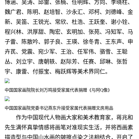
博涵、吴涛、邱雷、张楠、任明辉、方向、李晓柱、
魏广君、陈明、赵培智、沙永汇、邓柯、刘德峰、金
新、吴笛、王锐光、常欣、杜浩、王跃奎、谢小铨、
程兴林、洪厚甜、陶宏、玄明加、张苑、冯知军、马
子雷、陈散吟、郭子良、王瑛、徐冬青、王东声、申
卉芪、党震、宛少军、王治、任军伟、骆雪、王聪
丛、刘立宇、唐朝轶、赵际芳、任赛、邱琳、张哲
宇、康雷、付振宝、梅跃辉等美术界同仁。
中国国家画院院长刘万鸣接受家属代表捐赠《与阿Q像》
中国国家画院党委书记燕东升接受家属代表捐赠文房用品
作为中国现代人物画大家和美术教育家，蒋兆和
先生满怀真挚情感将画笔对准现实生活，并将西画素
描造型与中国山水画的皴擦点染之法相结合，开启了