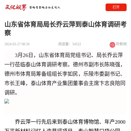
打开
山东省体育局局长乔云萍到泰山体育调研考
察
2024-03-27 08:56
阅读量：54522
听新闻
3月26日，山东省体育局党组书记、局长乔云萍
一行莅临泰山体育调研考察。德州市副市长陈晓强，
德州市体育局筹备组组长李如民，乐陵市委副书记、
市长王峰，泰山体育产业集团董事会主席卞志良陪同
调研。
乔云萍一行先后来到泰山体育博物馆、年产2000