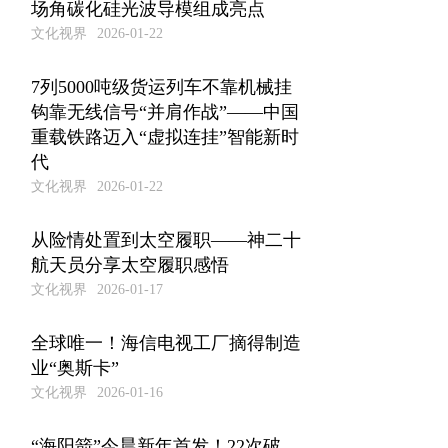
场角碳化硅光波导模组成亮点
文化视界
2026-01-22
7列5000吨级货运列车不靠机械挂
钩靠无线信号“并肩作战”——中国
重载铁路迈入“虚拟连挂”智能新时
代
文化视界
2026-01-22
从险情处置到太空履职——神二十
航天员分享太空履职感悟
文化视界
2026-01-17
全球唯一！海信电视工厂摘得制造
业“奥斯卡”
文化视界
2026-01-16
“海阳箭”今晨新年首发！22次破