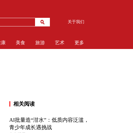
关于我们
健康
美食
旅游
艺术
更多
相关阅读
AI批量造“泔水”：低质内容泛滥，
青少年成长遇挑战