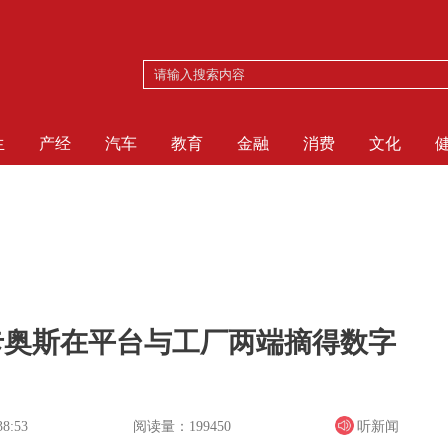
生
产经
汽车
教育
金融
消费
文化
卡奥斯在平台与工厂两端摘得数字
阅读量：199450
听新闻
38:53