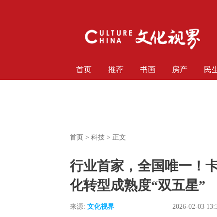
首页
推荐
书画
房产
民
首页
>
科技
> 正文
行业首家，全国唯一！
化转型成熟度“双五星”
来源:
文化视界
2026-02-03 13: