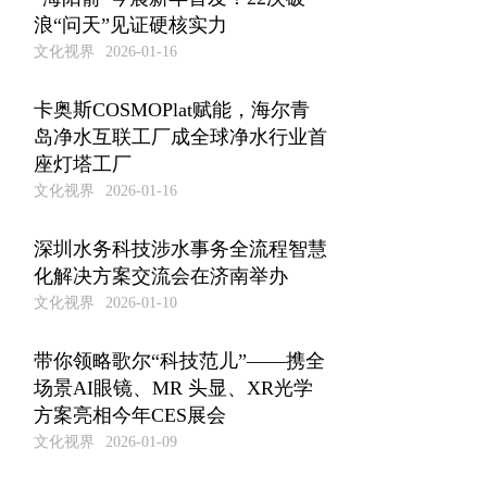
浪“问天”见证硬核实力
文化视界
2026-01-16
卡奥斯COSMOPlat赋能，海尔青
岛净水互联工厂成全球净水行业首
座灯塔工厂
文化视界
2026-01-16
深圳水务科技涉水事务全流程智慧
化解决方案交流会在济南举办
文化视界
2026-01-10
带你领略歌尔“科技范儿”——携全
场景AI眼镜、MR 头显、XR光学
方案亮相今年CES展会
文化视界
2026-01-09