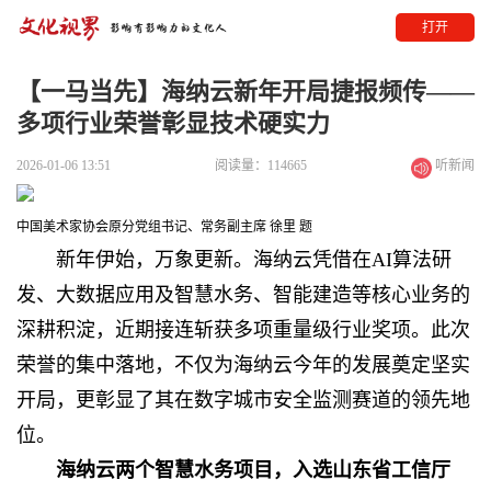
打开
【一马当先】海纳云新年开局捷报频传——
多项行业荣誉彰显技术硬实力
2026-01-06 13:51
阅读量：114665
听新闻
中国美术家协会原分党组书记、常务副主席 徐里 题
新年伊始，万象更新。
海纳云凭借在AI算法研
发、大数据应用及智慧水务、智能建造等核心业务的
深耕积淀，近期接连斩获多项重量级行业奖项。此次
荣誉的集中落地，不仅为
海纳云
今年的发展奠定坚实
开局，更彰显了其在数字城市安全监测赛道的领先地
位。
海纳云两个智慧水务项目，
入选
山东省工信厅