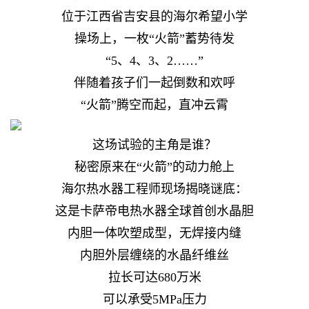
位于江西省吉安县的海尔希望小学
操场上，一枚“火箭”蓄势待发
“5、4、3、2……”
伴随着孩子们一起倒数和欢呼
“火箭”腾空而起，直冲云霄
这场试验的主角是谁？
秘密原来在“火箭”的动力舱上
海尔热水器工程师现场揭晓谜底：
这是卡萨帝电热水器全球首创水晶胆
内胆一体吹塑成型，无焊接内缝
内胆外层缠绕的水晶纤维丝
拉长可达680万米
可以承受5MPa压力