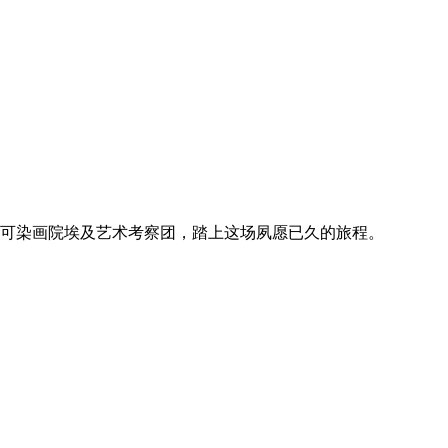
的李可染画院埃及艺术考察团，踏上这场夙愿已久的旅程。