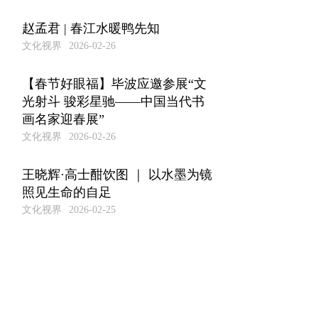
赵孟君 | 春江水暖鸭先知
文化视界
2026-02-26
【春节好眼福】毕波应邀参展“文
光射斗 骏彩星驰——中国当代书
画名家迎春展”
文化视界
2026-02-26
王晓辉·高士酣饮图 ｜ 以水墨为镜
照见生命的自足
文化视界
2026-02-25