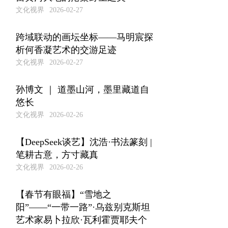
文化视界
2026-02-27
跨域联动的画坛坐标——马明宸探
析何香凝艺术的交游足迹
文化视界
2026-02-27
孙博文 ｜ 道墨山河，墨里藏道自
悠长
文化视界
2026-02-26
【DeepSeek谈艺】沈浩·书法篆刻 |
笔耕古意，方寸藏真
文化视界
2026-02-26
【春节有眼福】“雪地之
阳”——“一带一路”·乌兹别克斯坦
艺术家易卜拉欣·瓦利霍贾耶夫个