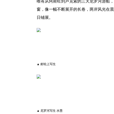
唯有从阿斯旺到卢克索的三天尼罗河游船，
窗，像一幅不断展开的长卷，两岸风光在晨
日铺展。
▲ 邮轮上写生
▲ 尼罗河写生 水墨