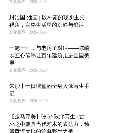
文化视界
2026-02-27
封治国·油画 | 以朴素的现实主义
视角，定格生活里的沉静与鲜活
文化视界
2026-02-27
一笔一画，与老房子对话——陈端
以匠心笔墨让百年建筑走进全国美
展
文化视界
2026-02-27
朱沙丨十日课堂的全身人像写生手
记
文化视界
2026-02-27
【走马寻美】张宁·陕北写生 | 古
朴之中兼具当代艺术的表达力，独
留黄河大地的沧桑野生之美