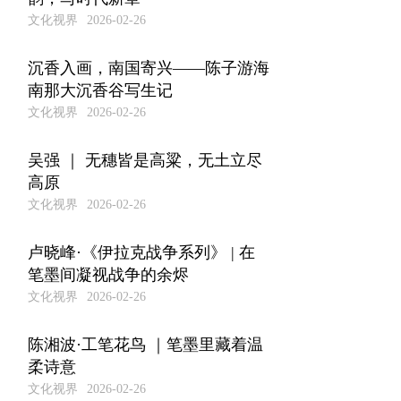
文化视界
2026-02-26
沉香入画，南国寄兴——陈子游海
南那大沉香谷写生记
文化视界
2026-02-26
吴强 ｜ 无穗皆是高粱，无土立尽
高原
文化视界
2026-02-26
卢晓峰·《伊拉克战争系列》 | 在
笔墨间凝视战争的余烬
文化视界
2026-02-26
陈湘波·工笔花鸟 ｜笔墨里藏着温
柔诗意
文化视界
2026-02-26