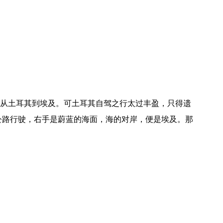
从土耳其到埃及。可土耳其自驾之行太过丰盈，只得遗
0公路行驶，右手是蔚蓝的海面，海的对岸，便是埃及。那