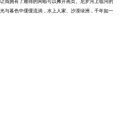
让我拥有了难得的闲暇可以摊开画页。尼罗河上临河的
光与暮色中缓缓流淌，水上人家、沙漠绿洲，千年如一