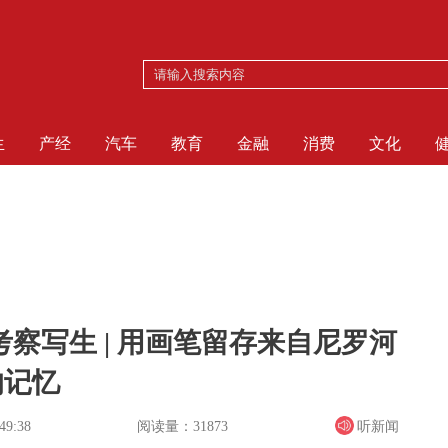
生
产经
汽车
教育
金融
消费
文化
察写生 | 用画笔留存来自尼罗河
的记忆
阅读量：31873
听新闻
49:38