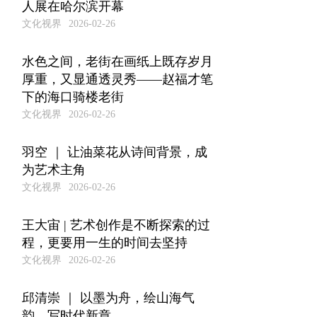
人展在哈尔滨开幕
文化视界
2026-02-26
水色之间，老街在画纸上既存岁月
厚重，又显通透灵秀——赵福才笔
下的海口骑楼老街
文化视界
2026-02-26
羽空 ｜ 让油菜花从诗间背景，成
为艺术主角
文化视界
2026-02-26
王大宙 | 艺术创作是不断探索的过
程，更要用一生的时间去坚持
文化视界
2026-02-26
邱清崇 ｜ 以墨为舟，绘山海气
韵，写时代新章