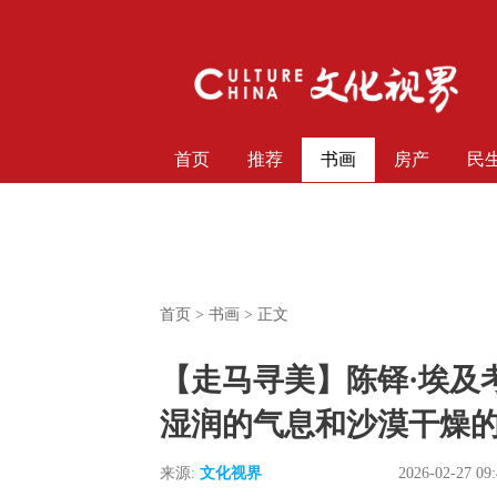
首页
推荐
书画
房产
民
首页
>
书画
> 正文
【走马寻美】陈铎·埃及考
湿润的气息和沙漠干燥
来源:
文化视界
2026-02-27 09: