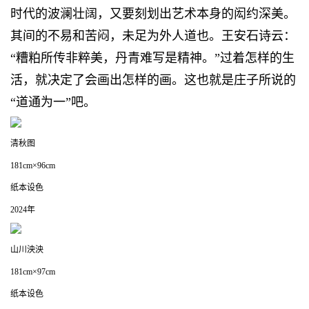
时代的波澜壮阔，又要刻划出艺术本身的闳约深美。
其间的不易和苦闷，未足为外人道也。王安石诗云：
“糟粕所传非粹美，丹青难写是精神。”过着怎样的生
活，就决定了会画出怎样的画。这也就是庄子所说的
“道通为一”吧。
清秋图
181cm×96cm
纸本设色
2024年
山川泱泱
181cm×97cm
纸本设色