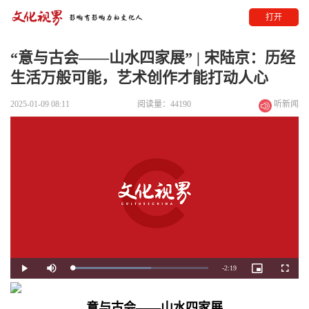
打开
“意与古会——山水四家展” | 宋陆京：历经
生活万般可能，艺术创作才能打动人心
2025-01-09 08:11
阅读量：44190
听新闻
Remaining
-
2:19
Loaded
:
Play
Mute
Picture-
Fullscre
57.98%
in-
Picture
Time
意与古会——山水四家展