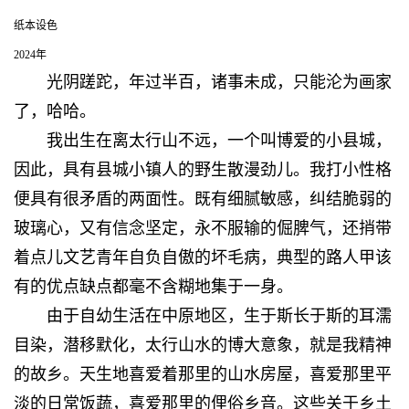
纸本设色
2024年
光阴蹉跎，年过半百，诸事未成，只能沦为画家
了，哈哈。
我出生在离太行山不远，一个叫博爱的小县城，
因此，具有县城小镇人的野生散漫劲儿。我打小性格
便具有很矛盾的两面性。既有细腻敏感，纠结脆弱的
玻璃心，又有信念坚定，永不服输的倔脾气，还捎带
着点儿文艺青年自负自傲的坏毛病，典型的路人甲该
有的优点缺点都毫不含糊地集于一身。
由于自幼生活在中原地区，生于斯长于斯的耳濡
目染，潜移默化，太行山水的博大意象，就是我精神
的故乡。天生地喜爱着那里的山水房屋，喜爱那里平
淡的日常饭蔬，喜爱那里的俚俗乡音。这些关于乡土