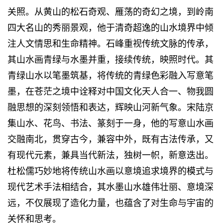
关照。从黄山的松石奇观、雁荡的奇幻之境，到岭南
四大名山的秀丽景观，他于清奇超逸的山水境界中倾
注人文情思和生命精神。石峰重视传统文脉的传承，
其山水画青绿与水墨并重，接续传统，映照时代。其
青绿山水以笔墨筑基，将传统的青绿色彩融入写意笔
墨，在苍茫之境中诠释对中国文化天人合一、物我圆
融思想的深刻领悟和表达，辉映山河新气象。宋陆京
集山水、花鸟、书法、篆刻于一身，他的写意山水画
交融南北，贯穿古今，兼容中外，既有古法传承，又
有现代元素，兼具当代新法，独树一帜，新意迭出。
杜松儒巧妙地将传统山水画以意境追求境界的模式与
现代艺术手法相结合，其水墨山水雄伟壮丽、意境深
远，不仅展现了造化力量，也蕴含了对生命与宇宙的
关怀和思考。