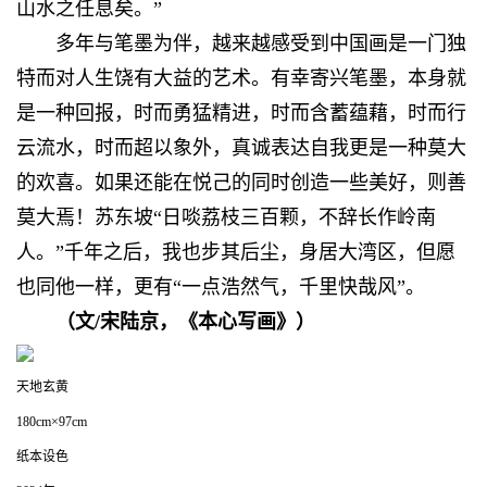
山水之任息矣。”
多年与笔墨为伴，越来越感受到中国画是一门独
特而对人生饶有大益的艺术。有幸寄兴笔墨，本身就
是一种回报，时而勇猛精进，时而含蓄蕴藉，时而行
云流水，时而超以象外，真诚表达自我更是一种莫大
的欢喜。如果还能在悦己的同时创造一些美好，则善
莫大焉！苏东坡“日啖荔枝三百颗，不辞长作岭南
人。”千年之后，我也步其后尘，身居大湾区，但愿
也同他一样，更有“一点浩然气，千里快哉风”。
（
文/宋陆京，《
本心写画
》
）
天地玄黄
180cm×97cm
纸本设色