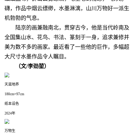
礴，作品中烟云缥缈，水墨淋漓，山川万物好一派生
机勃勃的气息。
陆京的画兼融南北，贯穿古今，他是当代岭南及
全国集山水、花鸟、书法、篆刻于一身，追求兼修并
美为数不多的画家。最近看了一些他的巨作，多幅超
大尺寸水墨作品令人瞩目。
（文/李劲堃）
天滋地养
180cm×97cm
纸本设色
2024年
万物生