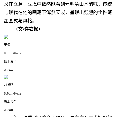
又在立意、立境中依然能看到元明清山水韵味，传统
与现代在他的画笔下浑然天成，呈现出强烈的个性笔
墨图式与风格。
（
文/许钦松
）
无极
181cm×97cm
纸本设色
2024年
逍遥游
180cm×97cm
纸本设色
2024年