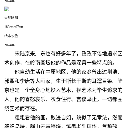
2024年
天地幽幽
180cm×97cm
纸本设色
2024年
宋陆京来广东也有好多年了，孜孜不倦地追求艺
术创作，在岭南画坛他的作品是深具一些特点的。
他自幼生活在中原地区，他的家乡曾出过荆浩、
郭熙和李唐等大画家，生于斯长于斯的耳濡目染。陆
京也是一个全身心地投入艺术，视艺术为毕生追求的
人。他的喜怒哀乐、衣食住行、言谈举止，一切都围
绕艺术而存在。
粗粗看他的画，散漫自如，貌似了无章法，然而
细细品味，群山云雾缭绕，笔墨老到精练，气势磅