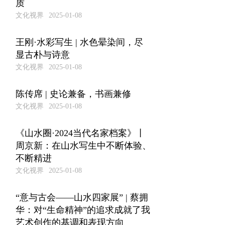
质
文化视界
2025-01-08
王刚·水彩写生 | 水色晕染间，尽
显古朴与诗意
文化视界
2025-01-08
陈传席 | 史论兼备，书画兼修
文化视界
2025-01-08
《山水圈·2024当代名家档案》丨
周京新：在山水写生中不断体验、
不断精进
文化视界
2025-01-08
“意与古会——山水四家展” | 蔡拥
华：对“生命精神”的追求成就了我
艺术创作的基调和表现方向