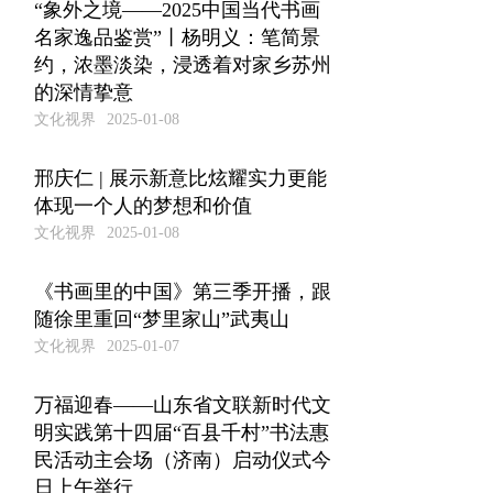
“象外之境——2025中国当代书画
名家逸品鉴赏”丨杨明义：笔简景
约，浓墨淡染，浸透着对家乡苏州
的深情挚意
文化视界
2025-01-08
邢庆仁 | 展示新意比炫耀实力更能
体现一个人的梦想和价值
文化视界
2025-01-08
《书画里的中国》第三季开播，跟
随徐里重回“梦里家山”武夷山
文化视界
2025-01-07
万福迎春——山东省文联新时代文
明实践第十四届“百县千村”书法惠
民活动主会场（济南）启动仪式今
日上午举行