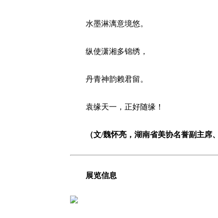
水墨淋漓意境悠。
纵使潇湘多锦绣，
丹青神韵赖君留。
袁缘天一，正好随缘！
（文/魏怀亮，湖南省美协名誉副主席
展览信息