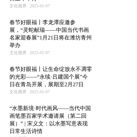
文化视界
2025-01-07
春节好眼福丨李龙潭应邀参
展，“灵蛇献瑞——中国当代书画
名家迎春展”1月21日将在潍坊青州
举办
文化视界
2025-01-07
春节好眼福丨让生命绽放永不凋零
的光彩——“永续·吕建国个展”今
日在青岛开展，展期至2月27日
文化视界
2025-01-07
“水墨新境·时代画风——当代中国
画笔墨百家学术邀请展（第二回
展）” | 宋义文：以水墨写意表现
日常生活诗情