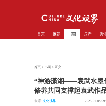
首页
推荐
书画
房产
资
首页
>
书画
> 正文
“神游潇湘——袁武水墨作
修养共同支撑起袁武作
来源:
文化视界
2025-01-08 09: