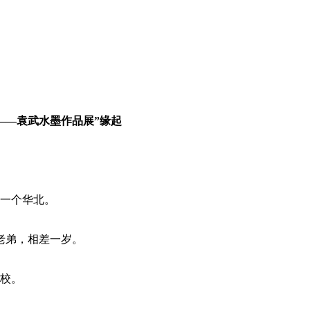
——袁武水墨作品展”缘起
一个华北。
老弟，相差一岁。
校。