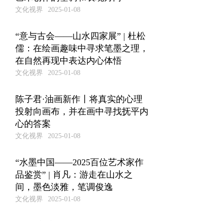
文化视界
2025-01-08
“意与古会——山水四家展” | 杜松
儒：在绘画趣味中寻求笔墨之理，
在自然再现中表达内心体悟
文化视界
2025-01-08
陈子君·油画新作丨将真实的心理
投射向画布，并在画中寻找抚平内
心的答案
文化视界
2025-01-08
“水墨中国——2025百位艺术家作
品鉴赏” | 肖凡：游走在山水之
间，墨色淡雅，笔调俊逸
文化视界
2025-01-08