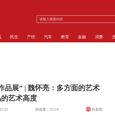
讯
民生
产经
汽车
教育
金融
消费
品展” | 魏怀亮：多方面的艺术
品的艺术高度
阅读量：55319
听新闻
25:03