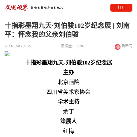
打开
十指彩墨翔九天·刘伯骏102岁纪念展​ | 刘南
平：怀念我的父亲刘伯骏
2023-12-03 09:55
阅读量：57701
听新闻
十指彩墨翔九天-刘伯骏102岁纪念展
主办
北京画院
四川省美术家协会
学术主持
余丁
策展人
红梅