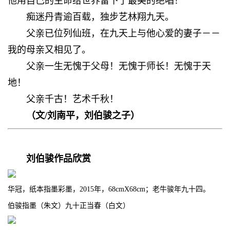
他用自己的生命给世界留下了最美的绝唱！
痴迷丹青逾百载，独步艺林翔九天。
父亲已位列仙班，在九天上与他心爱的妻子－－
我的母亲又相见了。
父亲一生无愧于父母！无愧于师长！无愧于天
地！
父亲千古！艺术千秋！
（文/
刘南平，
刘伯骏之子
）
刘伯骏作品欣赏
华冠，纸本指墨彩墨，2015年，68cmX68cm；老牛骏年九十四。
伯骏指墨（朱文）九十正当春（白文）