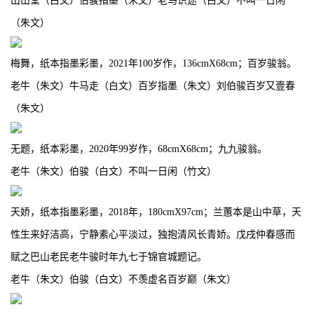
山山堂（白文）伯骏指墨（朱文）老马识途（白文）不叫一日闲
（朱文）
梅舞，纸本指墨彩墨，2021年100岁作，136cmX68cm；百岁骏翁。
老牛（朱文）牛马走（白文）百岁指墨（朱文）刘伯骏百岁又壹春
（朱文）
无题，纸本彩墨，2020年99岁作，68cmX68cm；九九骏翁。
老牛（朱文）伯骏（白文）不叫一日闲（竹文）
天娇，纸本指墨彩墨，2018年，180cmX97cm；兰蕙本是山中草，天
性生来好洁高，宁静素心平淡过，独抱清风长青娇。戊戌仲春感而
赋之巴山老民老牛骏时年九七于锦官城题记。
老牛（朱文）伯骏（白文）不羡虚名百岁巅（朱文）