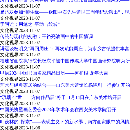
文化视界
2023-11-07
晁岱双参加“师生缘——欧阳中石先生逝世三周年纪念演出”，现
文化视界
2023-11-07
于明诠：用笔之“平动与绞转”
文化视界
2023-11-07
传统与现代的交融：王裕亮油画中的中国情调
文化视界
2023-11-07
冯远谈杨明义“再回周庄”：再次赋能周庄，为水乡古镇提供丰
文化视界
2023-11-07
福建省画院执行院长杨东平被中国传媒大学中国画研究院聘为研
文化视界
2023-11-07
甲辰2024中国书画名家精品日历——柯和根·龙年大吉
文化视界
2023-11-07
艺术与经典家居的结合——山东美术馆馆长杨晓刚一行参访兀的
文化视界
2023-11-07
“琉璃·尘世——方向作品展”将于11月14日在广东美术馆开展
文化视界
2023-11-07
中国美协壁画艺委会2023年学术年会在西安美术学院召开
文化视界
2023-11-07
叶茂林的“探索”——表现主义下的新水墨，南方画家眼中的风情
文化视界
2023-11-06