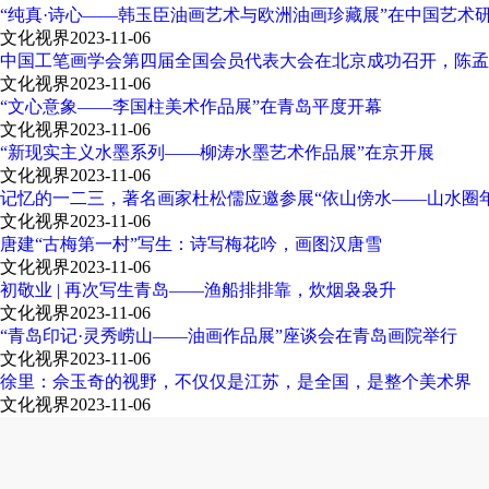
“纯真·诗心——韩玉臣油画艺术与欧洲油画珍藏展”在中国艺术
文化视界
2023-11-06
中国工笔画学会第四届全国会员代表大会在北京成功召开，陈孟
文化视界
2023-11-06
“文心意象——李国柱美术作品展”在青岛平度开幕
文化视界
2023-11-06
“新现实主义水墨系列——柳涛水墨艺术作品展”在京开展
文化视界
2023-11-06
记忆的一二三，著名画家杜松儒应邀参展“依山傍水——山水圈
文化视界
2023-11-06
唐建“古梅第一村”写生：诗写梅花吟，画图汉唐雪
文化视界
2023-11-06
初敬业 | 再次写生青岛——渔船排排靠，炊烟袅袅升
文化视界
2023-11-06
“青岛印记·灵秀崂山——油画作品展”座谈会在青岛画院举行
文化视界
2023-11-06
徐里：佘玉奇的视野，不仅仅是江苏，是全国，是整个美术界
文化视界
2023-11-06