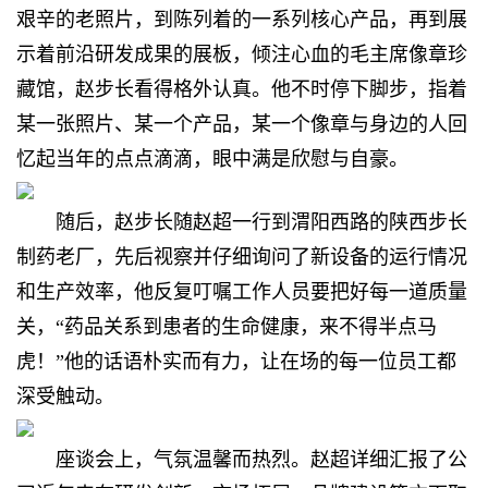
艰辛的老照片，到陈列着的一系列核心产品，再到展
示着前沿研发成果的展板，倾注心血的毛主席像章珍
藏馆，赵步长看得格外认真。他不时停下脚步，指着
某一张照片、某一个产品，某一个像章与身边的人回
忆起当年的点点滴滴，眼中满是欣慰与自豪。
随后，赵步长随赵超一行到渭阳西路的陕西步长
制药老厂，先后视察并仔细询问了新设备的运行情况
和生产效率，他反复叮嘱工作人员要把好每一道质量
关，“药品关系到患者的生命健康，来不得半点马
虎！”他的话语朴实而有力，让在场的每一位员工都
深受触动。
座谈会上，气氛温馨而热烈。赵超详细汇报了公