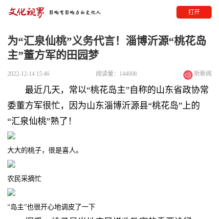
打开
为“汇泉仙桃”义务代言！淄博沂源“桃花岛
主”董方军的田园梦
2022-12-14 15:46
阅读量：144008
听新闻
最近几天，
常以“桃花岛主”自称的山东省政协常
委董方军很忙，因为山东淄博
沂源县
“桃花岛”上的
“汇泉仙桃”熟了！
大大的桃子，很
是
喜人。
农民采摘忙
“岛主”也很开心地调皮了一下