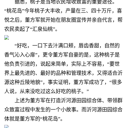
据悉，
桃子是当地农民增收致富的重要途径。
“桃花岛”今年桃子大丰收，
产量在三、四十万斤，
喜
悦之后，
董方军就开始在朋友圈宣传
并亲自代言，
帮
农民卖起了“汇泉仙桃”。
“好吃，一口下去汁满口颊，唇齿香甜，自然的
香气沁入心扉”，更令董方军自豪的是，这种桃子是
他负责引进的，说起来简单，实际上不容易，“要世
界上最先进的、最好的品种和管理技术，又得适合沂
源这种丘陵地貌”，事实证明，董方军成功了，“很多
人说，从来没吃过这么好吃的桃子。”
上述为董方军在打造沂河源田园综合体、带领群
众致富过程中发生的一个小故事。而沂河源田园综合
体就是董方军的“桃花岛”。