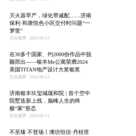
灭火器早产，绿化带减配……济南
保利·和唐悦色小区交付时问题“一
箩筐”
文化视界
2024-06-13
在30多个国家、约2000份作品中脱
颖而出——银丰Me公寓荣膺2024
美国TITAN地产设计大奖银奖
文化视界
2024-06-12
济南银丰玖玺城珑和院 | 首个空中
院墅迭新上线，巅峰人生的终
极“家”形态
文化视界
2024-06-11
不至臻 不登场丨潍坊恒信·丹桂世