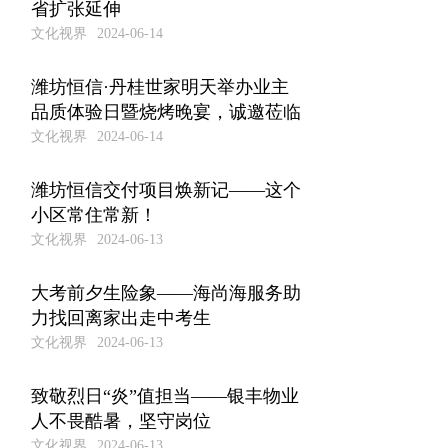
省扩张延伸
文化视界
2024-06-14
潍坊恒信·丹桂世家明天举办业主
品质体验日暨烧烤晚宴，诚邀莅临
文化视界
2024-06-14
潍坊恒信交付项目焕新记——这个
小区常住常新！
文化视界
2024-06-13
大考前夕生险象——海尚海服务助
力找回离家出走中考生
文化视界
2024-06-13
致敬烈日“炎”值担当——银丰物业
人不畏酷暑，坚守岗位
文化视界
2024-06-13