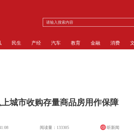
讯
民生
产经
汽车
教育
金融
消费
以上城市收购存量商品房用作保障
阅读量：133305
听新闻
41:08