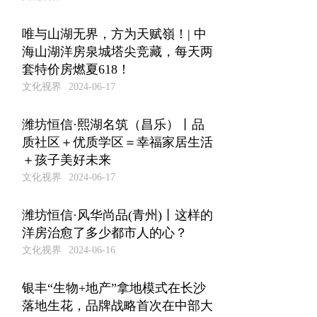
唯与山湖无界，方为天赋嶺！| 中
海山湖洋房泉城塔尖竞藏，每天两
套特价房燃夏618！
文化视界
2024-06-17
潍坊恒信·熙湖名筑（昌乐）丨品
质社区＋优质学区＝幸福家居生活
＋孩子美好未来
文化视界
2024-06-17
潍坊恒信·风华尚品(青州)丨这样的
洋房治愈了多少都市人的心？
文化视界
2024-06-16
银丰“生物+地产”拿地模式在长沙
落地生花，品牌战略首次在中部大