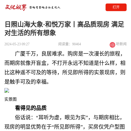
打开
日照山海大象·和悦万家丨高品质现房 满足
对生活的所有想象
2024-05-23 09:27
阅读量：90464
听新闻
广厦千万，良居难求。
购房是一次漫长的旅程，
而期房就像开盲盒，
不打开永远不知道是什么样，
相
比这种遥不可及的等待，
所见即所得的实景现房，
则
是触手可及的幸福。
实景图
看得见的品质
俗话说：“耳听为虚，眼见为实”，
与期房相比，
现房的明显优势在于“所见即所得”，
买房仅凭户型图