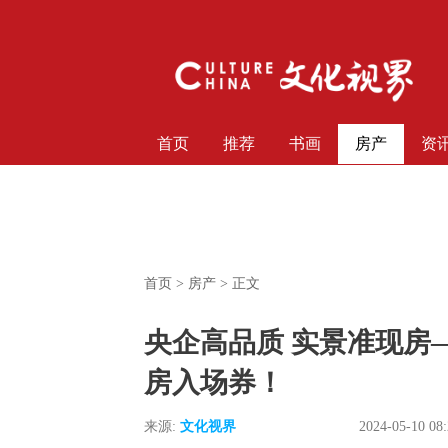
首页
推荐
书画
房产
资
首页
>
房产
> 正文
央企高品质 实景准现房
房入场券！
来源:
文化视界
2024-05-10 08: