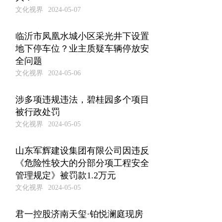
文化视界
2024-05-07
临沂市凤凰水城小区采光井下设置
地下停车位？业主质疑车辆停放安
全问题
文化视界
2024-05-06
涉多项违规违法，碧桂园多个项目
被行政处罚
文化视界
2024-05-05
山东军辉建设集团有限公司因违反
《危险性较大的分部分项工程安全
管理规定》被罚款1.2万元
文化视界
2024-05-05
君一控股济南天玺·铂悦澜庭现房