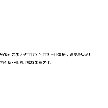
厅，约56㎡带步入式衣帽间的行政主卧套房，媲美星级酒店
为不折不扣的珍藏版限量之作。