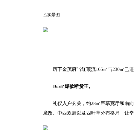
△实景图
历下金茂府当红顶流165㎡与230㎡
165㎡爆款断货王。
礼仪入户玄关，约28㎡巨幕宽厅和南
魔改、中西双厨以及四叶草分布格局，让幸