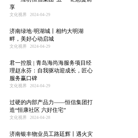
享
文化视界
2024-04-29
济南绿地·明湖城丨相约大明湖
畔，美好心动启城
文化视界
2024-04-29
君一控股 | 青岛海尚海服务项目经
理赵永芬：自我驱动迎成长，匠心
服务赢口碑
文化视界
2024-04-29
过硬的内部产品力——恒信集团打
造“恒康社区 六好住宅”
文化视界
2024-04-28
济南银丰物业员工路廷辉丨遇火灾