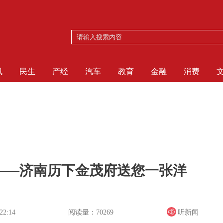
讯
民生
产经
汽车
教育
金融
消费
——济南历下金茂府送您一张洋
阅读量：70269
听新闻
22:14