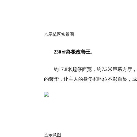
△示范区实景图
230㎡终极改善王。
约17.8米超侈面宽，约7.2米巨幕方
的奢华，让主人的身份和地位不彰自显，成
△示意图