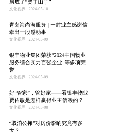
房成了“烫手山芋”
文化视界
2024-05-10
青岛海尚海服务 | 一封业主感谢信
牵出一段感动事
文化视界
2024-05-09
银丰物业集团荣获“2024中国物业
服务综合实力百强企业”等多项荣
誉
文化视界
2024-05-09
好“管家”，管好家——看银丰物业
贾佑敏是怎样赢得业主信赖的？
文化视界
2024-05-08
“取消公摊”对房价影响究竟有多
大？