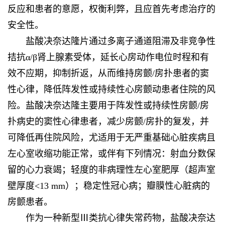
反应和患者的意愿，权衡利弊，且应首先考虑治疗的
安全性。
盐酸决奈达隆片通过多离子通道阻滞及非竞争性
拮抗α/β肾上腺素受体，延长心房动作电位时程和有
效不应期，抑制折返，从而维持房颤/房扑患者的窦
性心律，降低阵发性或持续性心房颤动患者住院的风
险。盐酸决奈达隆主要用于阵发性或持续性房颤/房
扑病史的窦性心律患者，减少房颤/房扑的复发，并
可降低再住院风险，尤适用于无严重基础心脏疾病且
左心室收缩功能正常，或伴有下列情况：射血分数保
留的心力衰竭；轻度的非病理性左心室肥厚（超声室
壁厚度<13 mm）；稳定性冠心病；瓣膜性心脏病的
房颤患者。
作为一种新型Ⅲ类抗心律失常药物，盐酸决奈达