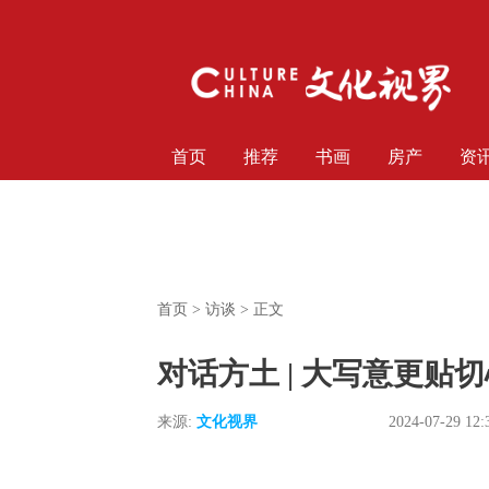
首页
推荐
书画
房产
资
首页
>
访谈
> 正文
对话方土 | 大写意更
来源:
文化视界
2024-07-29 12: