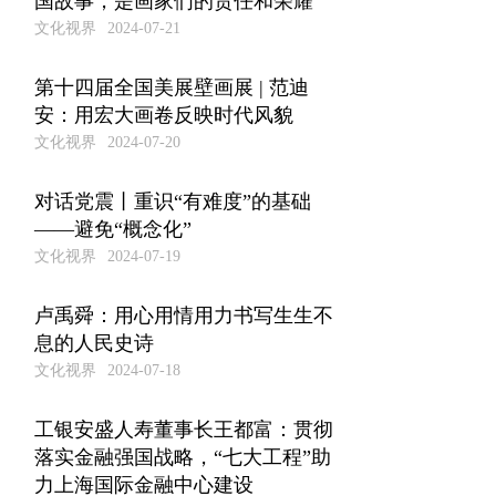
国故事，是画家们的责任和荣耀
文化视界
2024-07-21
第十四届全国美展壁画展 | 范迪
安：用宏大画卷反映时代风貌
文化视界
2024-07-20
对话党震丨重识“有难度”的基础
——避免“概念化”
文化视界
2024-07-19
卢禹舜：用心用情用力书写生生不
息的人民史诗
文化视界
2024-07-18
工银安盛人寿董事长王都富：贯彻
落实金融强国战略，“七大工程”助
力上海国际金融中心建设