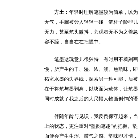
方土：
年轻时理解笔墨较为简单，以为
无气，手腕被旁人轻轻一碰，笔杆子险些儿
无力，甚至笔头微抖，旁观者无不为之着急
容不躁，自自在在把握中。
笔墨这玩意儿很独特，有时用不着刻画
慢，所产生的干、湿、浓、淡、焦韵味，即
拓宽水墨的边界线，探索另一种可能，后被
在于将笔与墨剥离，以块面为载体，让笔墨
同时成就了我之后的大尺幅人物画创作的语
伴随年龄与见识，我反倒保守起来，当
上的状态，更注重对“墨韵笔趣”的把握。
面便会产生生涩、滞气之感。韵味即才情，