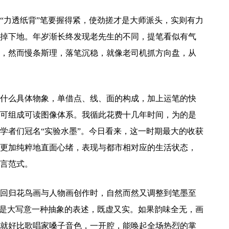
“力透纸背”笔要握得紧，使劲搓才是大师派头，实则有力
掉下地。年岁渐长终发现老先生的不同，提笔看似有气
，然而慢条斯理，落笔沉稳，就像老司机抓方向盘，从
什么具体物象，单借点、线、面的构成，加上运笔的快
可组成可读图像体系。我循此花费十几年时间，为的是
学者们冠名“实验水墨”。今日看来，这一时期最大的收获
更加纯粹地直面心绪，表现与都市相对应的生活状态，
言范式。
回归花鸟画与人物画创作时，自然而然又调整到笔墨至
韵是大写意一种抽象的表述，既虚又实。如果韵味全无，画
就好比歌唱家嗓子音色，一开腔，能唤起全场热烈的掌