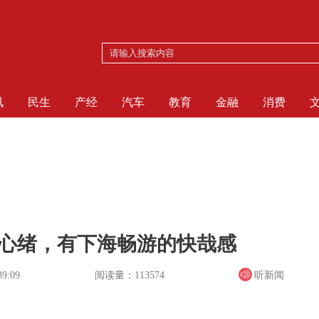
讯
民生
产经
汽车
教育
金融
消费
贴切心绪，有下海畅游的快哉感
阅读量：113574
听新闻
39:09