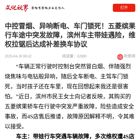
打开
中控冒烟、异响断电、车门锁死！五菱缤果
行车途中突发故障，滨州车主带娃遇险，维
权拉锯后达成补差换车协议
2026-04-30 08:42
阅读量：62880
听新闻
“车辆正常行驶时控制台突然冒白烟、伴随强烈
烧焦味与电钻般异响，随后全车断电、主驾车门锁
死，当时孩子还在车里，现在回想起来我还是很害
怕。”近日，滨州市民王女士向记者反映，其购买的
五菱缤果轿车在行驶中突发严重故障，险些造成安全
事故，而4S店售后推诿，故障原因解释不明，令其难
以接受。
车主：带娃行车突遇车辆故障，多次维权遭4S店