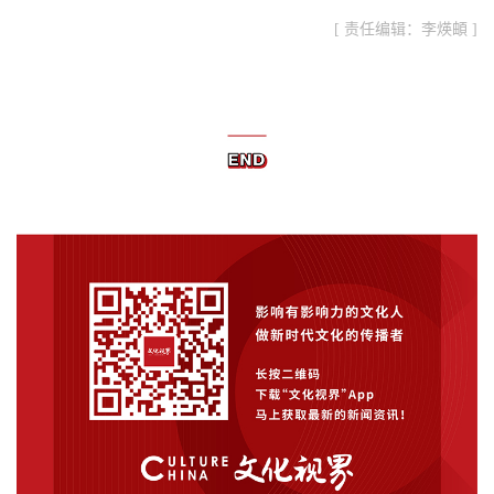
[ 责任编辑：李煐頔 ]