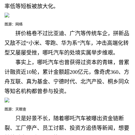
率低等短板被放大化。
图源：网络
拼价格卷不过比亚迪、广汽等传统车企，拼新品
又敌不过“小米、零跑、华为系”汽车，冲击高端化转
型又屡屡受挫，哪吒汽车的处境实属举步维艰。
事实上，哪吒汽车也曾获得过资本的青睐，曾
累
计融资近10轮，累计金额超200亿元，像奇虎360、方
舟互联、真为基金、宁德时代、北汽产投、桐乡同众
等知名机构都曾参与投资。
图源：天眼查
只是好景不长，随着哪吒汽车被曝出
资金链断
裂、工厂停产、员工讨薪、投资方追债等新闻，想要