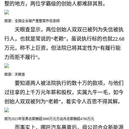
整的地方，两位学霸级的创始人都难辞其咎。
图源：全国企业破产重整案件信息网
天眼查显示，两位创始人双双已
被列为失信被执
行人，也就是常说的“老赖”，虽说执行标的也就22.68
万元，称不上巨资，但法院已将其定性为“有履行能
力而拒不履行”。
图源：天眼查
要知道两人被法院执行的
数十万的款项，与他们
过往拿的上千万元年薪和股权，实属九牛一毛，如今
创始人双双被列为“老赖”，着实令人百思不得其解。
图为2023年张勇总薪酬超3000万元方运舟总薪酬超4700万元
而事实上，哪吒汽车暴雷后，母公司合众新能源