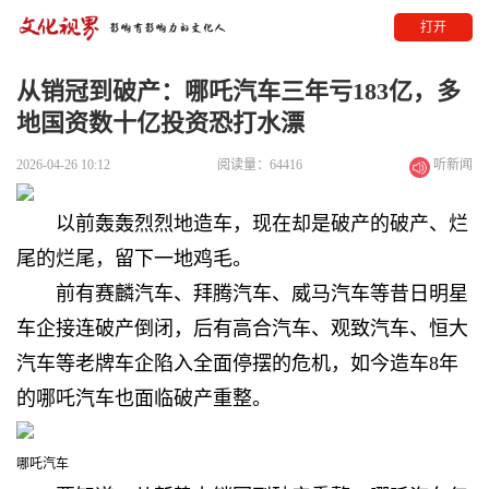
打开
从销冠到破产：哪吒汽车三年亏183亿，多
地国资数十亿投资恐打水漂
2026-04-26 10:12
阅读量：64416
听新闻
以前轰轰烈烈地造车，现在却是破产的破产、烂
尾的烂尾，留下一地鸡毛。
前有赛麟汽车、拜腾汽车、威马汽车等
昔日明星
车企接连破产倒闭，后有高合汽车、观致汽车、恒大
汽车等老牌车企陷入全面停摆的危机，如今造车8年
的哪吒汽车也面临破产重整。
哪吒汽车