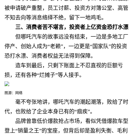
被申请破产重整，
员工讨薪、投资方对簿公堂、高管
不知去向等消息络绎不绝，留下一地鸡毛。
三、消费者苦不堪言，
投资者上亿资金恐打水漂
但哪吒汽车的故事远没有结束，
一边是多地工厂
停产、创始人成为“老赖”，一边更是“国家队”的投资
恐打水漂、消费者权益无法得到保障。
造车到最后，只剩下账面上不忍直视的巨额亏
损，还有各种“烂摊子”等人接手。
图源：网络
毫不夸张地讲，哪吒汽车的潮起潮落，
败给了时
代，也败给了企业本身已有的“痼疾”。
品牌
曾靠低价爆款抢占市场，看似凭借爆款车型
登上“销量之王”的宝座，但背后却是盈利失衡、毛利