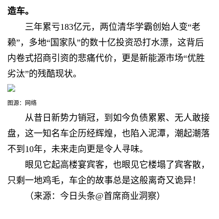
造车。
三年累亏183亿元，两位清华学霸创始人变“老
赖”，多地“国家队”的数十亿投资恐打水漂
，这背后
内卷式招商引资的悲痛代价，更是新能源市场“优胜
劣汰”的残酷现状。
图源：网络
从昔日新势力销冠，到如今负债累累、无人敢接
盘，这一知名车企
历经辉煌，也陷入泥潭
，
潮起潮落
不到10年，未来走向更是令人寻味。
眼见它起高楼宴宾客，也眼见它楼塌了宾客散，
只剩一地鸡毛，车企的故事总是这般离奇又诡异！
（来源：今日头条@首席商业洞察）