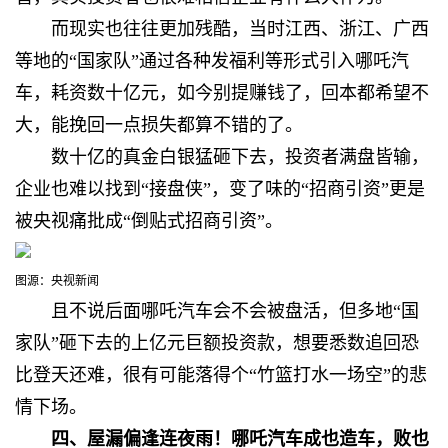
而现实也往往更加残酷，当时江西、浙江、广西
等地的“国家队”
通过各种发福利等形式引入哪吒汽
车，耗资数十亿元，如今别提赚钱了，回本都希望不
大，能挽回一点损失都算不错的了。
数十亿的真金白银猛砸下去，
投资者满盘皆输，
企业也难以找到“接盘侠”，变了味的“招商引资”更是
被央视痛批成“倒贴式招商引资”。
图源：央视新闻
且不说后面哪吒汽车会不会被盘活，但多地“国
家队”砸下去的上亿元巨额投资款，
想要悉数追回恐
比登天还难，很有可能落得个“竹篮打水一场空”的悲
情下场。
四、
屋漏偏逢连夜雨！哪吒汽车成也造车，败也