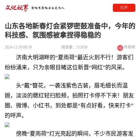
打开
山东各地新春灯会紧锣密鼓准备中，今年的
科技感、氛围感被拿捏得稳稳的
2024-12-26 08:59
阅读量：315858
听新闻
济南大明湖畔的“夏雨荷”最近火到不行！
游客们
纷纷涌来，
只为亲眼目睹这位新晋“网红”的风采。
头“戴”簪花，一袭浅紫色古装，眉毛细长而温
婉，淡淡的腮红轻扫脸颊，拍照打卡停不下来！朋友
圈、微博、小红书，到处都是“有点好看，快来打卡”
的呼声。
傍晚“夏雨荷”灯光亮起的瞬间，不少市民游客发