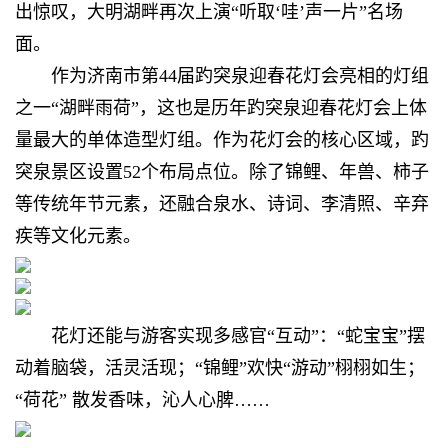
出惊叹，大明湖畔再次上演“听取‘哇’声一片”名场
面。
作为济南市第44届趵突泉迎春花灯会亮相的灯组
之一“湖畔雨荷”，这也是历年趵突泉迎春花灯会上体
量最大的单体造型灯组。作为花灯会的核心区域，趵
突泉景区设置52个布局点位。除了锦鲤、年兽、柿子
等传统年节元素，还融合泉水、诗词、李清照、辛弃
疾等文化元素。
花灯还能与游客实现多感官“互动”：“蛇宝宝”摆
动着脑袋，活灵活现；“锦鲤”欢快“游动”栩栩如生；
“荷花” 散发香味，沁人心脾……