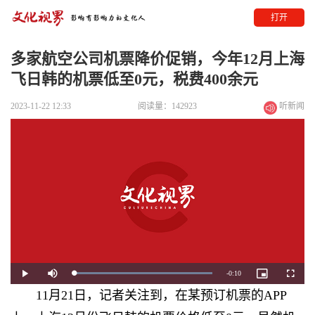
打开
多家航空公司机票降价促销，今年12月上海
飞日韩的机票低至0元，税费400余元
2023-11-22 12:33
阅读量：142923
听新闻
Remaining
-
0:10
Loaded
:
Play
Mute
Picture-
Fullscre
100.00%
in-
Picture
11月21日，记者关注到，在某预订机票的APP
Time