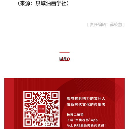
（来源：
泉城油画学社
）
[ 责任编辑：薛筱蕙 ]