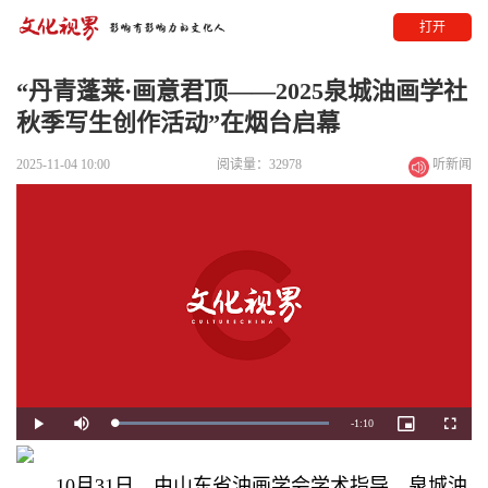
打开
“丹青蓬莱·画意君顶——2025泉城油画学社
秋季写生创作活动”在烟台启幕
2025-11-04 10:00
阅读量：32978
听新闻
Remaining
-
1:10
Loaded
:
Play
Mute
Picture-
Fullscre
100.00%
in-
Picture
Time
10月31日，由山东省油画学会学术指导，泉城油