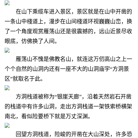
在山下乘缆车进入景区，景区就是在山中开凿的
一条山中棧道上，漫步在山间棧道环视巍巍山峦，换
了一个角度观赏雁荡山还是很震撼的，远山近景尽收
眼底，仿佛换了人间。
雁荡山不愧是佛教名山，就连这万仞高山之上一
个个自然的山洞内还有一座不大的山洞庙宇“方洞景
区”就取名于此。
方洞栈道被称为“银崖天廊”，沿着天然岩石开凿
的栈道中有许多山洞，走出方洞栈道一架铁索桥横架
南北，看似险要桥下就是万丈深渊。
回望方洞栈道，险峻的开凿在大山深处，许多恐