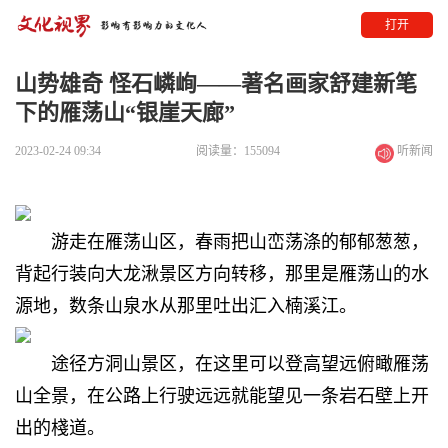
打开
山势雄奇 怪石嶙峋——著名画家舒建新笔
下的雁荡山“银崖天廊”
2023-02-24 09:34
阅读量：155094
听新闻
游走在雁荡山区，春雨把山峦荡涤的郁郁葱葱，
背起行装向大龙湫景区方向转移，那里是雁荡山的水
源地，数条山泉水从那里吐出汇入楠溪江。
途径方洞山景区，在这里可以登高望远俯瞰雁荡
山全景，在公路上行驶远远就能望见一条岩石壁上开
出的棧道。