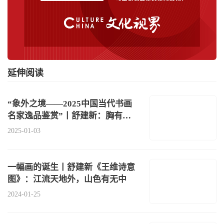
延伸阅读
“象外之境——2025中国当代书画
名家逸品鉴赏”丨舒建新：胸有山
水气自华
2025-01-03
一幅画的诞生丨舒建新《王维诗意
图》：江流天地外，山色有无中
2024-01-25