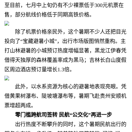
至目前，七月中上旬仍有不少裸票低于300元机票在
售，部分航线价格低于同期高铁价格。
除了机票价格亲民外，这个暑期不少人还把目光
投向了“宝藏避暑小城”，出行市场版图悄然重构。主
打山林避暑的小城预订热度增幅显著，黑龙江伊春凭
借得天独厚的森林覆盖率成为黑马；吉林长白山度假
区周边酒店预订量增长1.3倍。
此外，以水系资源为核心的避暑地表现亮眼。凭
借黄果树瀑布、陡坡塘瀑布等，暑期飞赴贵州安顺机
票增超两成。
零门槛跨航司签转 民航“公交化”再进一步
出行热度不断攀升的同时，这个暑期民航出行的