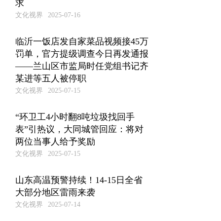
求
文化视界
2025-07-16
临沂一饭店发自家菜品视频接45万
罚单，官方提级调查今日再发通报
——兰山区市监局时任党组书记齐
某进等五人被停职
文化视界
2025-07-15
“环卫工4小时翻8吨垃圾找回手
表”引热议，大同城管回应：将对
两位当事人给予奖励
文化视界
2025-07-15
山东高温预警持续！14-15日全省
大部分地区雷雨来袭
文化视界
2025-07-14