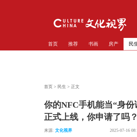
首页
推荐
书画
房产
民
首页
>
民生
> 正文
你的NFC手机能当“身份
正式上线，你申请了吗
来源:
文化视界
2025-07-16 08: