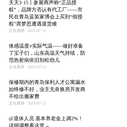
天天3·15丨参展商声称“正品授
权”，品牌方否认有代工厂——市
民在青岛蓝装家博会上买到“假授
权”席梦思遭遇退货难
文化视界
2025-07-11
体感温度≠实际气温——做好准备
了宝子们，山东高温天气持续，防
范热射病依旧别松劲儿
文化视界
2025-07-11
保修期内的青岛保利人才公寓漏水
始终修不好，业主无奈换房开发商
不给出搬家费
文化视界
2025-07-11
@退休人员 基本养老金上调2%！
详细调整看这里→