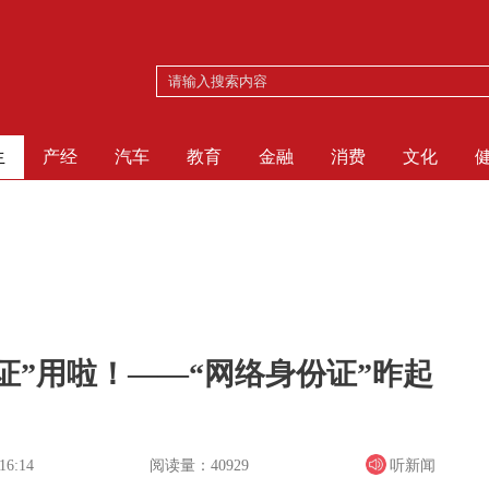
生
产经
汽车
教育
金融
消费
文化
证”用啦！——“网络身份证”昨起
？
阅读量：40929
听新闻
16:14