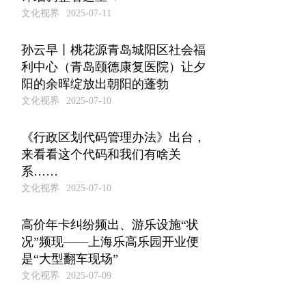
文化视界
2025-07-11
孙云早丨桃花源青岛城阳区社会福
利中心（青岛颐德康复医院）让夕
阳的余晖绽放出朝阳的蓬勃
文化视界
2025-07-10
《行政区划代码管理办法》出台，
来看看这个代码和我们有啥关
系……
文化视界
2025-07-10
高价年卡纠纷频出、游乐设施“状
况”频现——上海乐高乐园开业便
是“大型翻车现场”
文化视界
2025-07-09