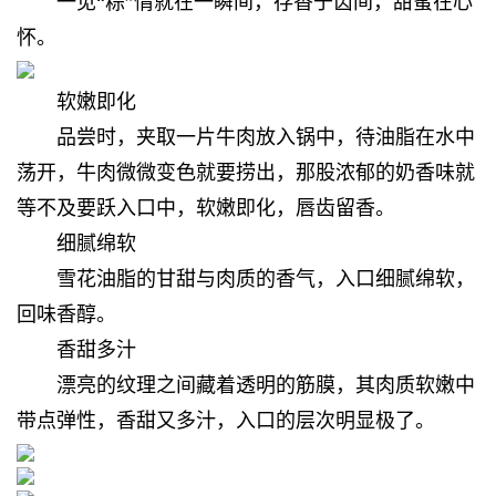
一见“粽”情就在一瞬间，
存香于齿间，甜蜜在心
怀。
软嫩即化
品尝时，夹取一片牛肉放入锅中，待油脂在水中
荡开，牛肉微微变色就要捞出，那股浓郁的奶香味就
等不及要跃入口中，软嫩即化，唇齿留香。
细腻绵软
雪花油脂的甘甜与肉质的香气，入口细腻绵软，
回味香醇。
香甜多汁
漂亮的纹理之间藏着透明的筋膜，其肉质软嫩中
带点弹性，香甜又多汁，入口的层次明显极了。