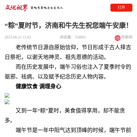
打开
“粽”夏时节，济南和牛先生祝您端午安康！
2023-06-21 13:43
阅读量：554893
听新闻
老传统节日源自原始信仰，节日形成于古人择吉
日祭祀，以谢天地神灵、祖先恩德的活动。
而在历史发展中，端午习俗也注入了夏季时令的
驱邪、祛病、以及赋予纪念历史人物内容。
健康饮食 调理身心
又到一年“粽”夏时，
美食值得享用，却不能贪
多。
端午节是一年中阳气达到顶峰的时候，
端午节前