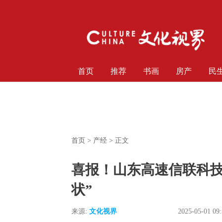
首页
推荐
书画
房产
民
首页
>
产经
> 正文
喜报！山东高速信联科技
状”
来源:
文化视界
2025-05-01 09: