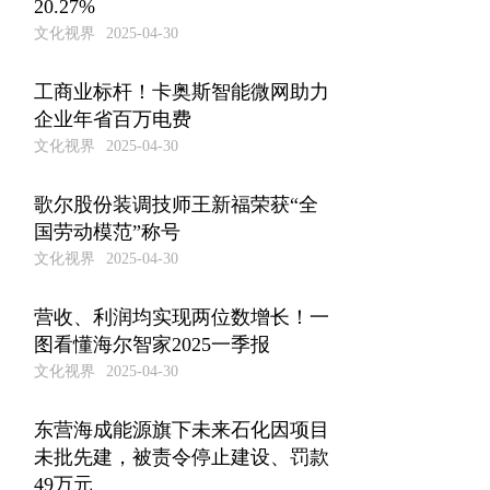
20.27%
文化视界
2025-04-30
工商业标杆！卡奥斯智能微网助力
企业年省百万​电费
文化视界
2025-04-30
歌尔股份装调技师王新福荣获“全
国劳动模范”称号
文化视界
2025-04-30
营收、利润均实现两位数增长！一
图看懂海尔智家2025一季报
文化视界
2025-04-30
东营海成能源旗下未来石化因项目
未批先建，被责令停止建设、罚款
49万元