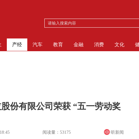
生
产经
汽车
教育
金融
消费
文化
股份有限公司荣获 “五一劳动奖
阅读量：53175
听新闻
18:45