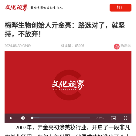
打开
梅晔生物创始人亓金亮：路选对了，就坚
持，不放弃！
2024-08-30 08:09
阅读量：65296
听新闻
Remaining
-
13:15
Loaded
:
Play
Mute
Picture-
Fullscre
13.28%
in-
Picture
2007年，亓金亮初涉美妆行业，开启了一段非凡
Time