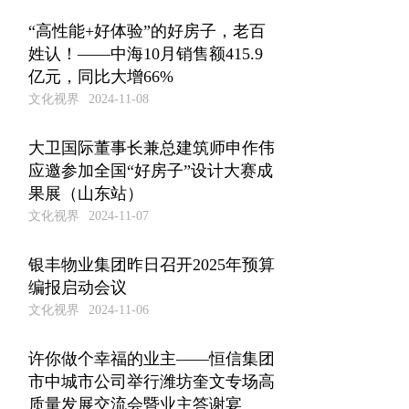
“高性能+好体验”的好房子，老百
姓认！——中海10月销售额415.9
亿元，同比大增66%
文化视界
2024-11-08
大卫国际董事长兼总建筑师申作伟
应邀参加全国“好房子”设计大赛成
果展（山东站）
文化视界
2024-11-07
银丰物业集团昨日召开2025年预算
编报启动会议
文化视界
2024-11-06
许你做个幸福的业主——恒信集团
市中城市公司举行潍坊奎文专场高
质量发展交流会暨业主答谢宴