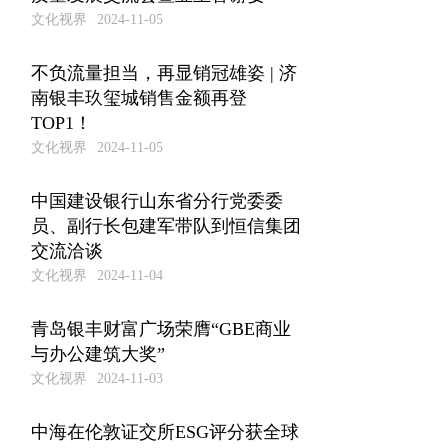
文化视界
2024-11-05
不负流量担当，再显销冠雄姿 | 济
南银丰玖玺城销售金额再登
TOP1！
文化视界
2024-11-05
中国建设银行山东省分行党委委
员、副行长包建军带队到恒信集团
交流洽谈
文化视界
2024-11-04
青岛银丰财富广场荣膺“GBE商业
与办公建筑大奖”
文化视界
2024-11-03
中海在伦敦证交所ESG评分获全球