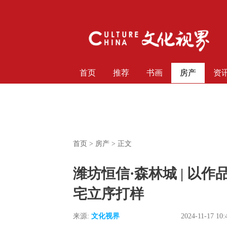
首页
推荐
书画
房产
资
首页
>
房产
> 正文
潍坊恒信·森林城 | 以
宅立序打样
来源:
文化视界
2024-11-17 10: