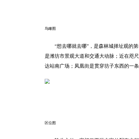
鸟瞰图
“想去哪就去哪”，是森林城择址观的
是潍坊市景观大道和交通大动脉；近在咫尺
达站南广场；凤凰街是贯穿坊子东西的一条
区位图