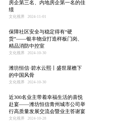
房企第三名、内地房企第一名的佳
绩
文化视界
2024-11-01
保障社区安全与稳定得有“硬
货”——银丰物业打造样板门岗、
精品消防中控室
文化视界
2024-10-30
潍坊恒信·碧水云熙丨盛世屋檐下
的中国风骨
文化视界
2024-10-30
近300名业主带着幸福生活的喜悦
赴宴——潍坊恒信青州城市公司举
行高质量发展交流会暨业主答谢宴
文化视界
2024-10-28