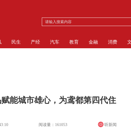
讯
民生
产经
汽车
教育
金融
消费
作品赋能城市雄心，为鸢都第四代住
阅读量：161053
听新闻
43:10