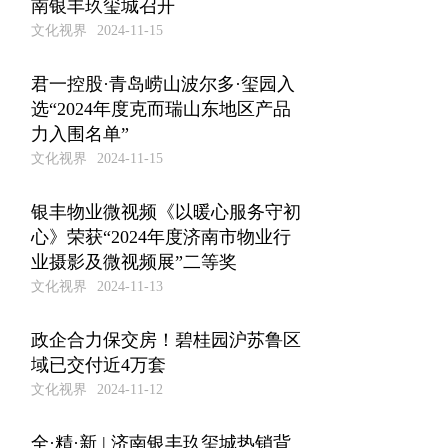
南银丰玖玺城召开
文化视界
2024-11-15
君一控股·青岛崂山波尔多·玺园入
选“2024年度克而瑞山东地区产品
力入围名单”
文化视界
2024-11-15
银丰物业微视频《以暖心服务守初
心》荣获“2024年度济南市物业行
业摄影及微视频展”二等奖
文化视界
2024-11-13
政企合力保交房！碧桂园沪苏鲁区
域已交付近4万套
文化视界
2024-11-12
全·精·新 | 济南银丰玖玺城热销背