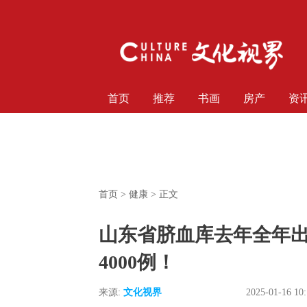
首页
推荐
书画
房产
资
首页
>
健康
> 正文
山东省脐血库去年全年
4000例！
来源:
文化视界
2025-01-16 10: