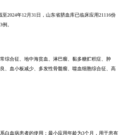
截至2024年12月31日，山东省脐血库已临床应用21116份
63例。
常综合征、地中海贫血、淋巴瘤、黏多糖贮积症、肿
良、血小板减少、多发性骨髓瘤、噬血细胞综合征、高
髓系白血病患者的使用；
最小应用年龄为3个月
，用于患有