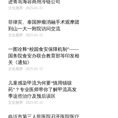
进青岛海容商用冷链公司
文化视界
2025-01-15
菲律宾、泰国肿瘤消融手术观摩团
到山一大一附院访问交流
文化视界
2025-01-15
一图诠释“校园食安保障机制”——
国务院食安办联合教育部等印发相
关《通知》
文化视界
2025-01-15
儿童感染甲流为何要“慎用镇咳
药”？专业医师带你了解甲流高发
季这些治疗及预后误区
文化视界
2025-01-15
临沂市第三人民医院召开医院医疗