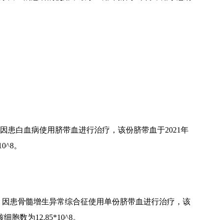
男子，因患白血病使用脐带血进行治疗，该份脐带血于2021年
0^8。
姓患者，因患骨髓增生异常综合征使用单份脐带血进行治疗，该
胞数为12.85*10^8。