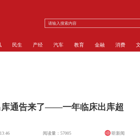
讯
民生
产经
汽车
教育
金融
消费
出库通告来了——一年临床出库超
阅读量：57005
听新闻
13:46