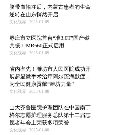
脐带血输注后，内蒙古患者的生命
逆转在山东悄然开启……
文化视界
2025-01-09
枣庄市立医院首台“准3.0T”国产磁
共振-UMR660正式启用
文化视界
2025-01-09
省内率先！潍坊市人民医院成功开
展超显微手术治疗阿尔茨海默症，
为全民健康贡献“潍坊力量”
文化视界
2025-01-08
山大齐鲁医院护理团队在中国南丁
格尔志愿护理服务总队第十二届志
愿者年会上荣获多项荣誉
文化视界
2025-01-08