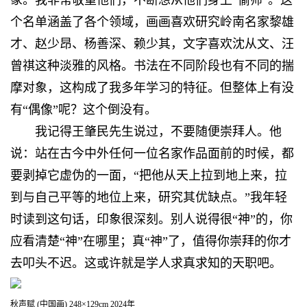
个名单涵盖了各个领域，画画喜欢研究岭南名家黎雄
才、赵少昂、杨善深、赖少其，文字喜欢沈从文、汪
曾祺这种淡雅的风格。书法在不同阶段也有不同的揣
摩对象，这构成了我多年学习的特征。但整体上有没
有“偶像”呢？这个倒没有。
我记得王肇民先生说过，不要随便崇拜人。他
说：站在古今中外任何一位名家作品面前的时候，都
要剥掉它虚伪的一面，“把他从天上拉到地上来，拉
到与自己平等的地位上来，研究其优缺点。”我年轻
时读到这句话，印象很深刻。别人说得很“神”的，你
应看清楚“神”在哪里；真“神”了，值得你崇拜的你才
去叩头不迟。这或许就是学人求真求知的天职吧。
秋声赋 (中国画) 248×129cm 2024年