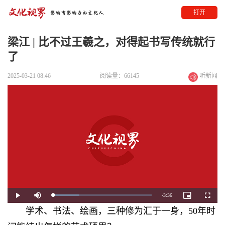
打开
梁江 | 比不过王羲之，对得起书写传统就行
了
2025-03-21 08:46
阅读量：66145
听新闻
Remaining
-
3:36
Loaded
:
Play
Mute
Picture-
Fullscre
26.85%
in-
Picture
学术、书法、绘画，三种修为汇于一身，50年时
Time