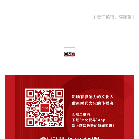
[ 责任编辑：薛筱蕙 ]