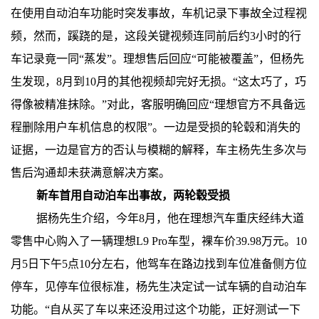
在使用自动泊车功能时突发事故，车机记录下事故全过程视
频，然而，蹊跷的是，这段关键视频连同前后约3小时的行
车记录竟一同“蒸发”。理想售后回应“可能被覆盖”，但杨先
生发现，8月到10月的其他视频却完好无损。“这太巧了，巧
得像被精准抹除。”对此，客服明确回应“理想官方不具备远
程删除用户车机信息的权限”。一边是受损的轮毂和消失的
证据，一边是官方的否认与模糊的解释，车主杨先生多次与
售后沟通却未获满意解决方案。
新车首用自动泊车出事故，两轮毂受损
据杨先生介绍，今年8月，他在理想汽车重庆经纬大道
零售中心购入了一辆理想L9 Pro车型，裸车价39.98万元。10
月5日下午5点10分左右，他驾车在路边找到车位准备侧方位
停车，见停车位很标准，杨先生决定试一试车辆的自动泊车
功能。“自从买了车以来还没用过这个功能，正好测试一下