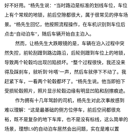
好不好用。”杨先生说：“当时路边是标准的划线车位，车位
上有个常规的地锁，前后空隙都很大，属于很常见的停车场
景。”杨先生回忆，他按照流程操作，在车机识别到车位后
点击“自动泊车”，随后车辆开始自主泊入。
然而，让杨先生大跌眼镜的是，车辆在泊入过程中突
然失控，前轮刮蹭到路边路沿，后轮则蹭到车位上的地锁，
导致两个轮毂均出现凹陷损坏。“整个过程很快，我还没来
得及踩刹车，就听到‘咔嗒’一声，然后车就停下不动了。我
赶紧下车，一看两个轮毂都坏了。”杨先生说。他当即拍下
受损轮毂照片，照片显示轮毂边缘有明显凹陷和刮擦痕迹。
作为拥有十几年驾龄的司机，杨先生对此次事故感到
难以理解：“这是最基础的侧方位停车，前后空间都很充
裕，既不是复杂的地下车库，也不是没有标线，这么简单的
场景，理想L9的自动泊车居然会出问题，实在是难以置