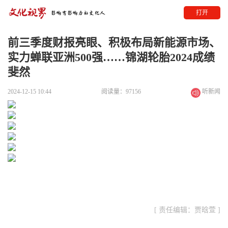
打开
前三季度财报亮眼、积极布局新能源市场、
实力蝉联亚洲500强……锦湖轮胎2024成绩
斐然
2024-12-15 10:44
阅读量：97156
听新闻
[ 责任编辑：贾晗萱 ]