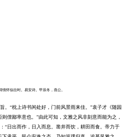
得情怀似往时。易安诗。甲辰冬，燕公。
旨。“枕上诗书闲处好，门前风景雨来佳。”袁子才《随园
否则俚鄙率意也。”由此可知，文雅之风非刻意而能为之，
：“日出而作，日入而息。凿井而饮，耕田而食。帝力于
天下承平，民众安逸之态。乃知返璞归真、追慕风雅之