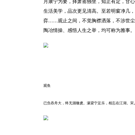
月康宁为要，择萧斋独坐，知止有定，甘心
生活美学，品次更见清高。至若明窗净几，
弈……观止之间，不觉胸襟洒落，不涉世尘
陶冶情操、感悟人生之举，均可称为雅事。
观鱼
已负吞舟大，终无涸辙虞。濠梁宁足乐，相忘在江湖。宋