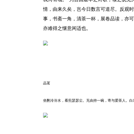
情，由来久矣，岂今日数言可道尽。反观时
事，书斋一角，清茶一杯，展卷品读，亦可
亦难得之惬意闲适也。
品茗
坐酌泠泠水，看煎瑟瑟尘。无由持一碗，寄与爱茶人。白