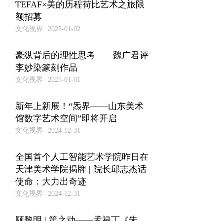
TEFAF×美的历程荷比艺术之旅限
额招募
文化视界
2025-01-02
豪纵背后的理性思考——魏广君评
李妙染篆刻作品
文化视界
2025-01-01
新年上新展！“炁界——山东美术
馆数字艺术空间”即将开启
文化视界
2024-12-31
全国首个人工智能艺术学院昨日在
天津美术学院揭牌 | 院长邱志杰话
使命：大力出奇迹
文化视界
2024-12-31
顾黎明 | 策之动——孟禄丁《朱