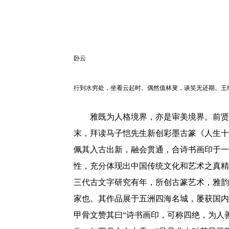
卧云
行到水穷处，坐看云起时。偶然值林叟，谈笑无还期。王
雅既为人格境界，亦是审美境界。前贤
末，拜读马子恺先生新创彩墨古篆《人生十
佩其入古出新，融会贯通，合诗书画印于一
性，充分体现出中国传统文化和艺术之真精
三代古文字研究有年，所创古篆艺术，雅韵
家也。其作品展于五洲四海名城，屡获国内
甲骨文赞其曰“诗书画印，可称四绝，为人