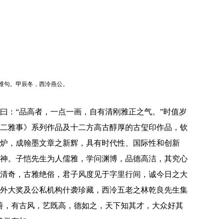
维句。甲辰冬，西泠燕公。
曰：“品高者，一点一画，自有清刚雅正之气。”时值岁
二雅事》系列作品及十二方高古醇厚的古玺印作品，钦
炉，成翰墨文章之新辉，具有时代性、国际性和创新
神。子恺先生为人儒雅，学问渊博，品德高洁，其究心
清奇，古雅绝俗，君子风度见于字里行间，诚今日之大
外大奖及公私机构什袭珍藏，西泠五老之林乾良先生集
善，有古风，艺既高，德如之，天下知其才，大众好其