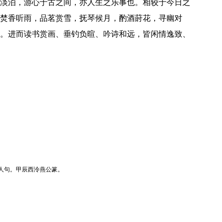
淡泊，游心于古之间，亦人生之乐事也。相较于今日之
焚香听雨，品茗赏雪，抚琴候月，酌酒莳花，寻幽对
。进而读书赏画、垂钓负暄、吟诗和远，皆闲情逸致、
人句。甲辰西泠燕公篆。