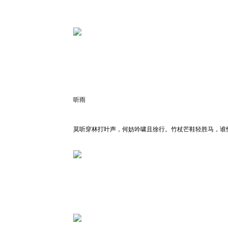
听雨
莫听穿林打叶声，何妨吟啸且徐行。竹杖芒鞋轻胜马，谁