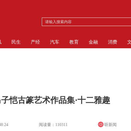
讯
民生
产经
汽车
教育
金融
消费
子恺古篆艺术作品集·十二雅趣
阅读量：110311
听新闻
38:24