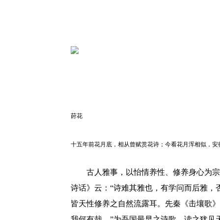
莳花
十五年前花月底，相从曾赋赏花诗；今看花月浑相似，安
古人雅事，以怡情养性、修养身心为宗
诗话》云：“诗难其雅也，有学问而后雅，
皆天性修养之自然流露耳。先秦《击壤歌》
我何有哉。”为吾国最早之诗歌，读之犹见