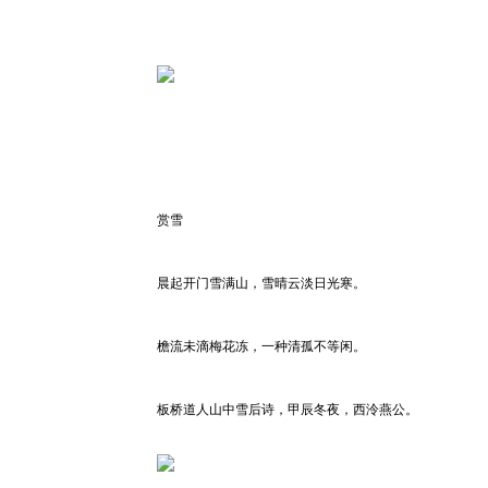
赏雪
晨起开门雪满山，雪晴云淡日光寒。
檐流未滴梅花冻，一种清孤不等闲。
板桥道人山中雪后诗，甲辰冬夜，西泠燕公。