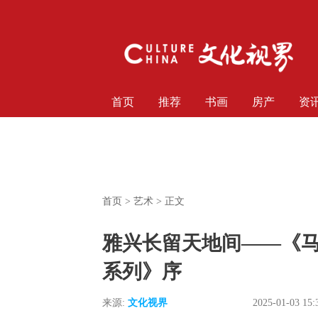
首页
推荐
书画
房产
资
首页
>
艺术
> 正文
雅兴长留天地间——《马
系列》序
来源:
文化视界
2025-01-03 15: