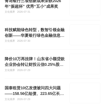
青岛银行三项创新成果荣获2026
年“振超杯” 优秀“五小”成果奖
文化视界
2026-07-31
科技赋能绿色转型，数智引领金融
创新——华夏银行绿色金融信息化
实施显成效
文化视界
2026-07-30
降价10万再挂牌！山东省小额贷款
企业协会转让财投云信0.25%股
权，底价已至40万元
文化视界
2026-07-29
国泰租赁10亿发债被问四大问题
——158.56亿短债、223.65亿长期
应收款引监管关注
文化视界
2026-07-29