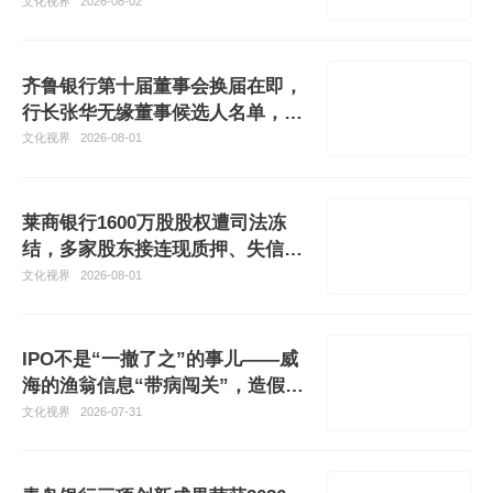
大注意事项
文化视界
2026-08-02
齐鲁银行第十届董事会换届在即，
行长张华无缘董事候选人名单，行
长交接
文化视界
2026-08-01
莱商银行1600万股股权遭司法冻
结，多家股东接连现质押、失信、
大额被执
文化视界
2026-08-01
IPO不是“一撤了之”的事儿——威
海的渔翁信息“带病闯关”，造假四
年主动撤回材料仍被重罚1790万
文化视界
2026-07-31