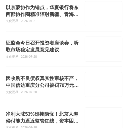
以京蒙协作为锚点，华夏银行将东
西部协作圈精准辐射新疆、青海、
甘肃、宁夏等西部省区
文化视界
2026-07-21
证监会今日召开投资者座谈会，听
取市场稳定发展意见建议
文化视界
2026-07-20
因收购不良债权真实性审核不严，
中国信达重庆分公司被罚70万元，
其多地分支机构频现不良资产业务
文化视界
2026-07-20
与内控风控违规
净利大涨53%难掩隐忧！北京人寿
偿付能力逼近监管红线，资本困局
待解
文化视界
2026-07-18