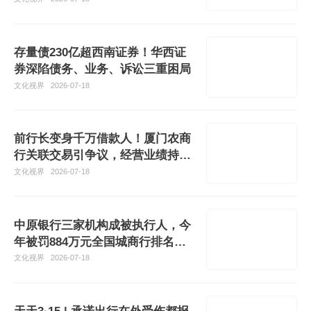
存量债230亿超西南证券！华西证
券深陷债务、业务、诉讼三重困局
文化视界
2026-07-18
前行长变身千万借款人！厦门农商
行关联交易引争议，经营业绩持续
承压
文化视界
2026-07-18
中原银行三家机构成被执行人，今
年被罚884万元全国城商行排名第
一
文化视界
2026-07-18