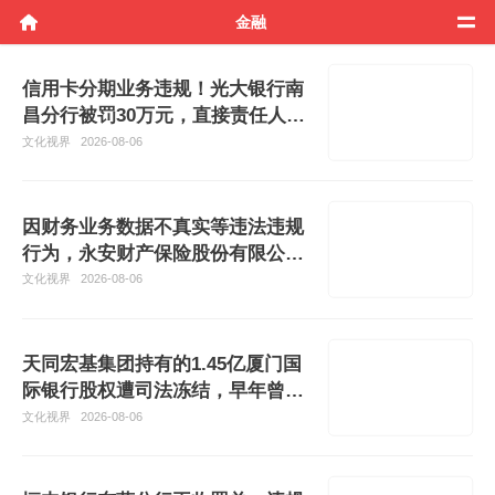
金融
信用卡分期业务违规！光大银行南
昌分行被罚30万元，直接责任人被
警告并
文化视界
2026-08-06
因财务业务数据不真实等违法违规
行为，永安财产保险股份有限公司
安康中
文化视界
2026-08-06
天同宏基集团持有的1.45亿厦门国
际银行股权遭司法冻结，早年曾两
度入围
文化视界
2026-08-06