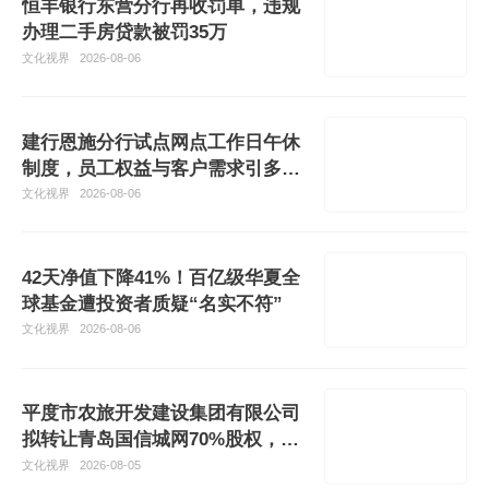
恒丰银行东营分行再收罚单，违规
办理二手房贷款被罚35万
文化视界
2026-08-06
建行恩施分行试点网点工作日午休
制度，员工权益与客户需求引多方
讨论
文化视界
2026-08-06
42天净值下降41%！百亿级华夏全
球基金遭投资者质疑“名实不符”
文化视界
2026-08-06
平度市农旅开发建设集团有限公司
拟转让青岛国信城网70%股权，标
的去年
文化视界
2026-08-05