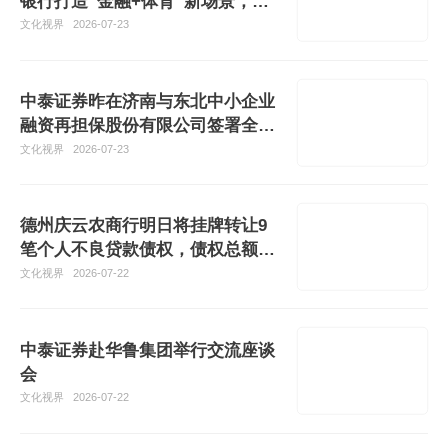
银行打造“金融+体育”新场景，以
运动赋能暖心客户服务
文化视界
2026-07-23
中泰证券昨在济南与东北中小企业
融资再担保股份有限公司签署全面
战略合作协议
文化视界
2026-07-23
德州庆云农商行明日将挂牌转让9
笔个人不良贷款债权，债权总额合
计超675万元
文化视界
2026-07-22
中泰证券赴华鲁集团举行交流座谈
会
文化视界
2026-07-22