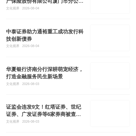
产保险股份有限公司厦门市分公司
及相关
文化视界
2026-08-04
中泰证券助力通裕重工成功发行科
技创新债券
文化视界
2026-08-04
华夏银行济南分行深耕萌宠经济，
打造金融服务民生新场景
文化视界
2026-08-03
证监会连发9文！红塔证券、世纪
证券、广发证券等6家券商被查，3
家投行
文化视界
2026-08-03