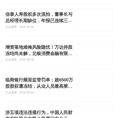
信泰人寿股权多次流拍，董事长与
总经理长期缺位，年报已连续三年
未对外
文化视界
2026-08-05
增资落地难掩风险隐忧！万达持股
冻结尚未解，北银消费金融有限公
司又抛
文化视界
2026-08-05
临商银行频迎监管罚单：超6500万
股股权遭冻结，从业人员最高禁业
16年
文化视界
2026-08-04
涉五项违法违规行为，中国人民财