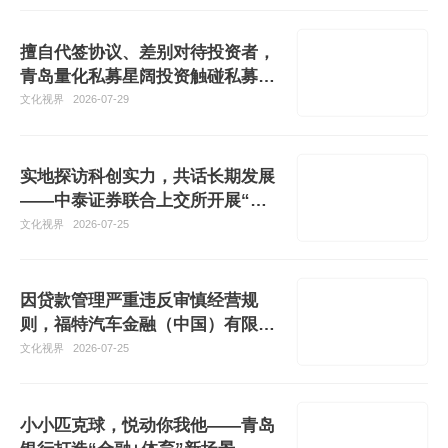
擅自代签协议、差别对待投资者，
青岛量化私募星阔投资触碰私募合
规红线收监管警示函
文化视界
2026-07-29
实地探访科创实力，共话长期发展
——中泰证券联合上交所开展“我
是股东”活动，走进沪市上市公司
文化视界
2026-07-25
福瑞达
因贷款管理严重违反审慎经营规
则，福特汽车金融（中国）有限公
司被罚30万元
文化视界
2026-07-25
小小匹克球，悦动你我他——青岛